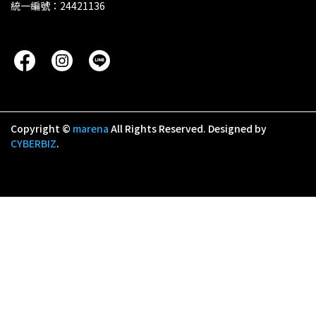
統一編號：24421136
Copyright ©
marena
All Rights Reserved.
Designed by
CYBERBIZ
.