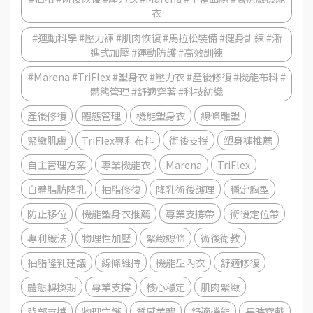
衣
#運動科學 #壓力褲 #肌肉恢復 #馬拉松裝備 #健身訓練 #漸
進式加壓 #運動防護 #高效訓練
#Marena #TriFlex #塑身衣 #壓力衣 #產後修復 #機能布料 #
體態管理 #舒適穿著 #科技紡織
產後修復
體態管理
機能塑身衣
線條雕塑
緊緻肌膚
TriFlex專利布料
術後支撐
塑身褲推薦
自主管理方案
專業機能衣
Marena
TriFlex
自體脂肪隆乳
抽脂修復
隆乳術後護理
穩定胸型
防止移位
機能塑身衣推薦
專業支撐帶
術後定位帶
專利織法
物理性加壓
緊緻線條
術後衛教
抽脂隆乳建議
線條維持
機能型內衣
舒適修復
體態轉換期
專業支撐
核心穩定
肌肉緊緻
背部支撐
物理守護
質感美體
舒適機能
長時穿戴