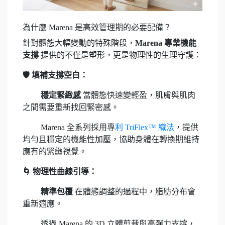
為什麼 Marena 是高效管理期的必要配備？
針對體態大幅變動的特殊階段，
Marena 專業機能
支撐
提供的不僅是塑形，更是物理性的生理守護：
🛡️ 填補支撐空白：
穩定緊緻感
當體態快速變輕盈，肌膚與肌肉
之間需要重新找回緊密感。
Marena 全系列採用專
利 TriFlex™ 織法
，提供
均勻且穩定的機能性加壓，協助身體在轉換期維持
應有的緊緻視覺。
🌀 物理性曲線引導：
精準包覆
在體態調整的過程中，脂肪分布會
重新適應。
透過 Marena 的 3D 立體剪裁與高彈力支撐，