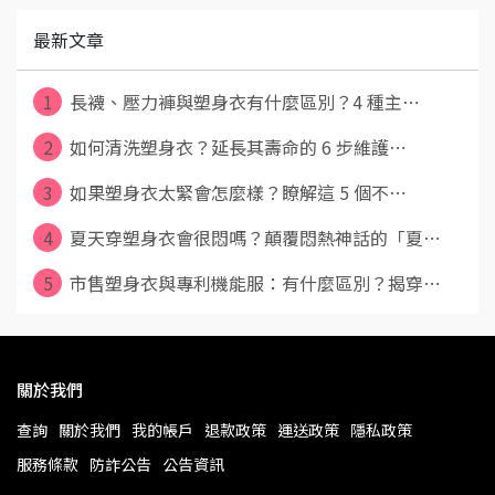
最新文章
1
長襪、壓力褲與塑身衣有什麼區別？4 種主⋯
2
如何清洗塑身衣？延長其壽命的 6 步維護⋯
3
如果塑身衣太緊會怎麼樣？瞭解這 5 個不⋯
4
夏天穿塑身衣會很悶嗎？顛覆悶熱神話的「夏⋯
5
市售塑身衣與專利機能服：有什麼區別？揭穿⋯
關於我們
查詢
關於我們
我的帳戶
退款政策
運送政策
隱私政策
服務條款
防詐公告
公告資訊