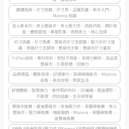
選購指南、尺寸挑選、尺寸表、正確測量、新手入門、
Marena 知識
金士曼系列、男士塑身衣、男士壓力衣、西裝內搭、襯衫救
星、體態管理、專業形象、商務男士、核心支撐
尺寸挑選、尺寸焦慮、塑身衣尺寸怎麼選、壓力衣尺寸建
議、買錯尺寸怎麼辦、塑身衣太緊、塑身衣尺寸量測
TriFlex技術、專利布料、軟肚子救星、支撐力解析、高品質
塑身衣、久穿舒適、回彈力
品牌價值、體態投資、記憶彈力、高規格機能衣、Marena
故事、長效支撐、質感生活
舒適體驗、智慧彈力、會呼吸的布料、3D編織、輕盈塑形、
不勒胃、四向延展、全天候穿著
塑身衣推薦、產後塑身衣、術後壓力衣、束腹帶推薦、男士
塑身衣、壓力褲推薦、機能服飾、Marena、束腹褲推薦、
提臀褲推薦
#抽脂 #術後恢復 #壓力衣 #Marena #平整曲線 #醫療級機能