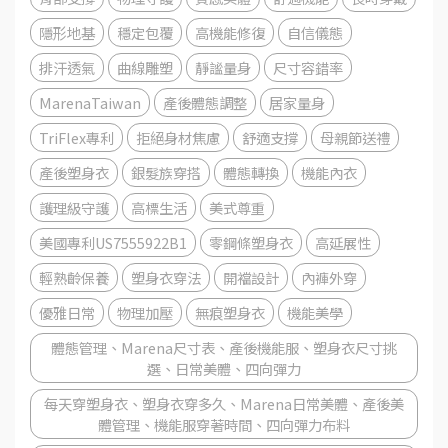
隱形地基
穩定包覆
高機能修復
自信儀態
排汗透氣
曲線雕塑
靜謐量身
尺寸容錯率
MarenaTaiwan
產後體態調整
居家量身
TriFlex專利
拒絕身材焦慮
舒適支撐
母親節送禮
產後塑身衣
銀髮族穿搭
體態轉換
機能內衣
護理級守護
高標生活
美式尊重
美國專利US7555922B1
零鋼條塑身衣
高延展性
輕熟齡保養
塑身衣穿法
開襠設計
內褲外穿
優雅日常
物理加壓
無痕塑身衣
機能美學
體態管理、Marena尺寸表、產後機能服、塑身衣尺寸挑
選、日常美體、四向彈力
每天穿塑身衣、塑身衣穿多久、Marena日常美體、產後美
體管理、機能服穿著時間、四向彈力布料